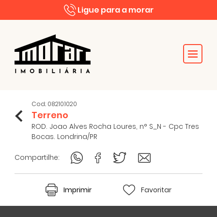
Ligue para a morar
Cod.: 08210.1020
Terreno
ROD. Joao Alves Rocha Loures, n° S_N - Cpc Tres
Bocas. Londrina/PR
Compartilhe:
Imprimir
Favoritar