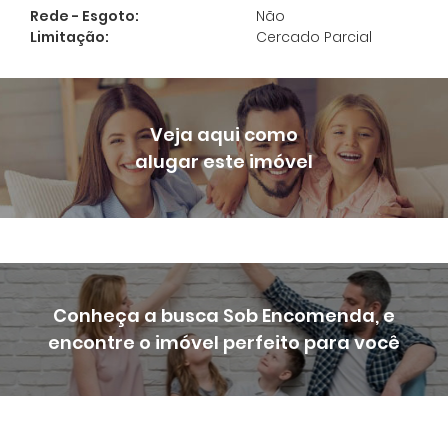
Preencha seu e-mail para ter acesso aos
Rede - Esgoto:
Não
seus imóveis favoritos:
*
Limitação:
Cercado Parcial
Cadastrar
Veja aqui como
alugar este imóvel
Conheça a busca Sob Encomenda, e
encontre o imóvel perfeito para você