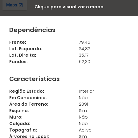
Clique para visualizar o mapa
Dependências
Frente:
79,45
Lat. Esquerda:
34,82
Lat. Direita:
35,17
Fundos:
52,30
Características
Região Estado:
Interior
Em Condomínio:
Não
Área do Terreno:
2091
Ligamos Para Você
Esquina:
Sim
Muro:
Não
Digite seu nome e seu telefone que a
Cadastre-se para salvar
Calçada:
Não
Imobiliária Morar liga para você:
Topografia:
Aclive
seus imóveis
Árvores no Local:
Sim