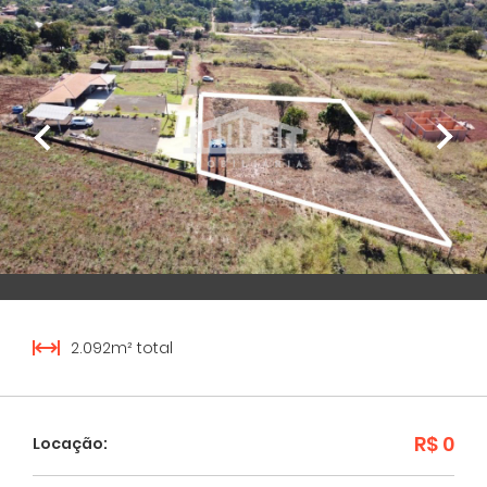
2.092m² total
R$ 0
Locação: