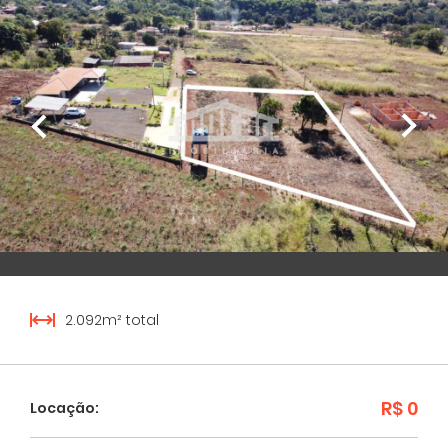
2.092m² total
R$ 0
Locação: