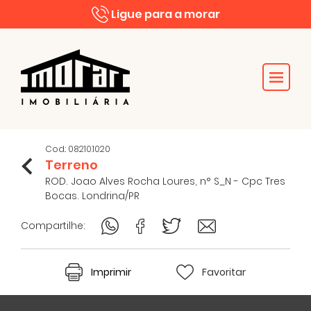
Ligue para a morar
Cod.: 08210.1020
Terreno
ROD. Joao Alves Rocha Loures, n° S_N - Cpc Tres
Bocas. Londrina/PR
Compartilhe:
Imprimir
Favoritar