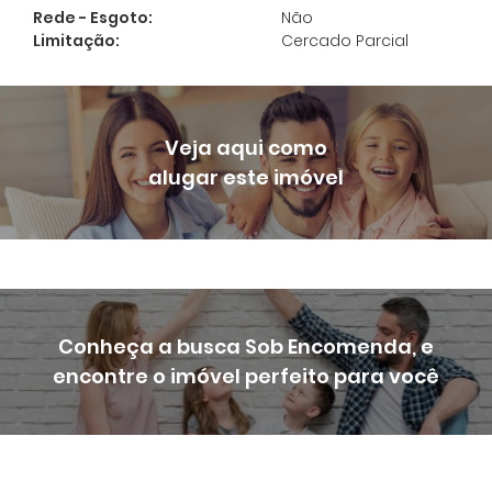
Preencha seu e-mail para ter acesso aos
Rede - Esgoto:
Não
seus imóveis favoritos:
*
Limitação:
Cercado Parcial
Cadastrar
Veja aqui como
alugar este imóvel
Conheça a busca Sob Encomenda, e
encontre o imóvel perfeito para você