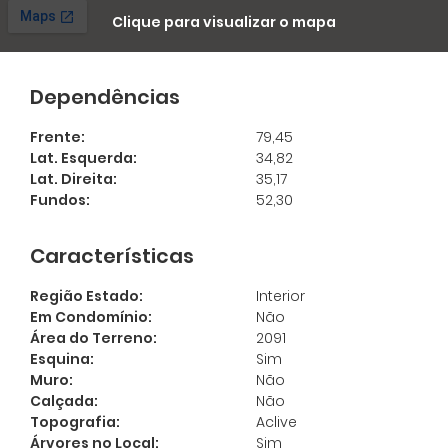
Clique para visualizar o mapa
Dependências
Frente:
79,45
Lat. Esquerda:
34,82
Lat. Direita:
35,17
Fundos:
52,30
Características
Região Estado:
Interior
Em Condomínio:
Não
Área do Terreno:
2091
Ligamos Para Você
Esquina:
Sim
Muro:
Não
Digite seu nome e seu telefone que a
Cadastre-se para salvar
Calçada:
Não
Imobiliária Morar liga para você:
Topografia:
Aclive
seus imóveis
Árvores no Local:
Sim