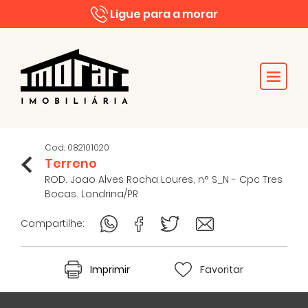
Ligue para a morar
Cod.: 08210.1020
Terreno
ROD. Joao Alves Rocha Loures, n° S_N - Cpc Tres
Bocas. Londrina/PR
Compartilhe:
Imprimir
Favoritar