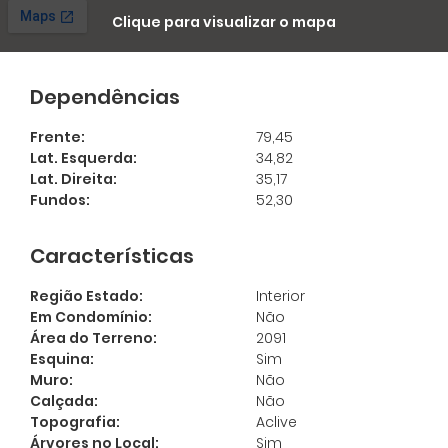
Clique para visualizar o mapa
Dependências
Frente:
79,45
Lat. Esquerda:
34,82
Lat. Direita:
35,17
Fundos:
52,30
Características
Ligamos Para Você
Região Estado:
Interior
Digite seu nome e seu telefone que a
Cadastre-se para salvar
Em Condomínio:
Não
Imobiliária Morar liga para você:
seus imóveis
Área do Terreno:
2091
Esquina:
Sim
Preencha seu e-mail para ter acesso aos
Muro:
Não
seus imóveis favoritos:
*
Calçada:
Não
Topografia:
Aclive
Árvores no Local:
Sim