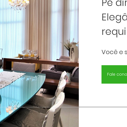
Pé di
Eleg
requi
Você e 
Fale con