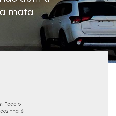
nda mata
m. Todo o
cozinha, é