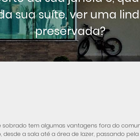
da sua suíte, ver uma li
preservada?
ste sobrado tem algumas vantagens fora do comu
desde a sala até a área de lazer, passando pela 