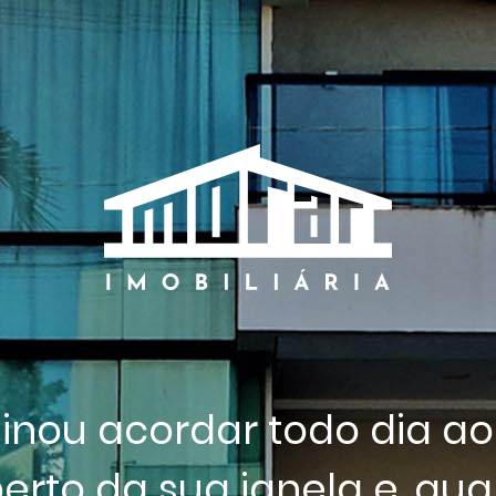
inou acordar todo dia a
erto da sua janela e, qua