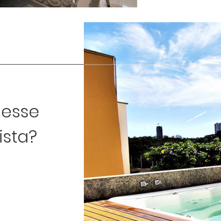
nesse
ista?