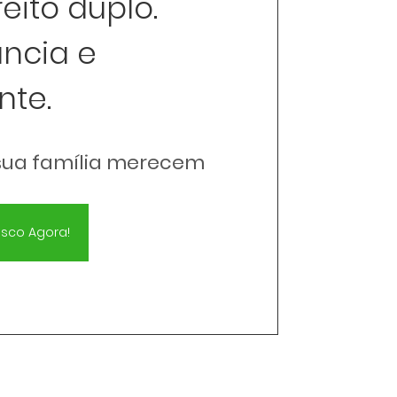
reito duplo.
ância e
nte.
sua família merecem
osco Agora!