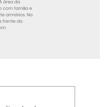
 A área da
o com família e
te armários. Na
a frente da
com