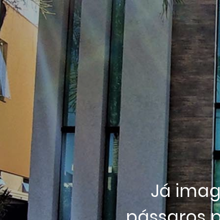
Já imag
pássaros p