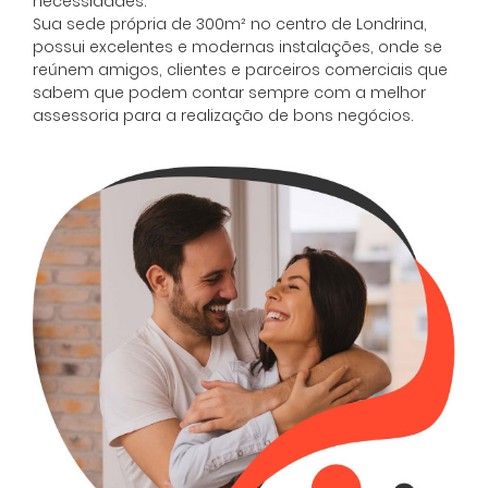
necessidades.
Sua sede própria de 300m² no centro de Londrina,
possui excelentes e modernas instalações, onde se
reúnem amigos, clientes e parceiros comerciais que
sabem que podem contar sempre com a melhor
assessoria para a realização de bons negócios.
Ligamos Para Você
Digite seu nome e seu telefone que a
Cadastre-se para salvar
Imobiliária Morar liga para você:
seus imóveis
Preencha seu e-mail para ter acesso aos
seus imóveis favoritos:
*