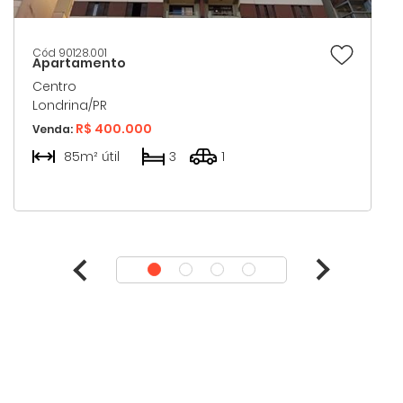
Cód 90128.001
Apartamento
Centro
Londrina/PR
R$ 400.000
Venda:
85m² útil
3
1