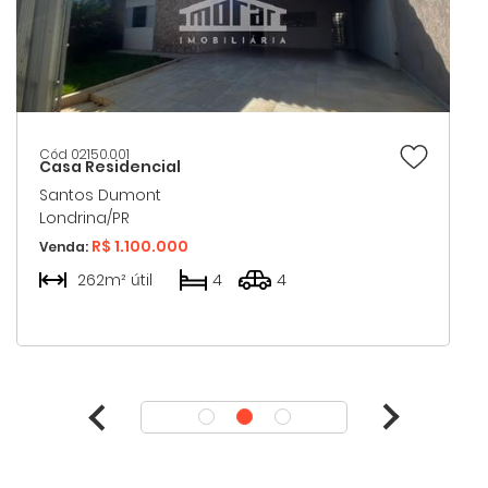
Cód 02150.001
Casa Residencial
Santos Dumont
Londrina/PR
R$ 1.100.000
Venda:
262m² útil
4
4