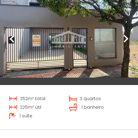
252m² total
3 quartos
225m² útil
1 banheiro
1 suíte