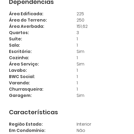
Dependências
Ligamos Para Você
Área Edificada:
225
Área do Terreno:
250
Digite seu nome e seu telefone que a
Cadastre-se para salvar
Área Averbada:
151,62
Imobiliária Morar liga para você:
seus imóveis
Quartos:
3
Suíte:
1
Preencha seu e-mail para ter acesso aos
Sala:
1
seus imóveis favoritos:
*
Escritório:
Sim
Cozinha:
1
Área Serviço:
Sim
Lavabo:
1
Cadastrar
BWC Social:
1
Varanda:
1
Churrasqueira:
1
Garagem:
Sim
Características
Região Estado:
Interior
Em Condomínio:
Não