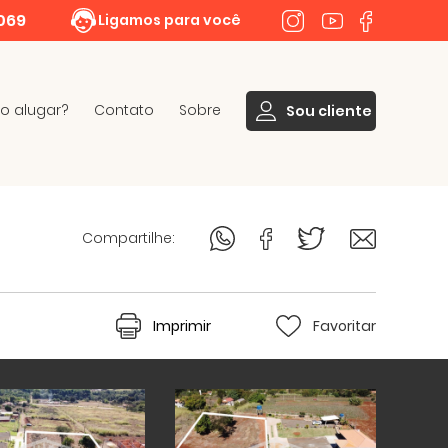
069
Ligamos para você
 alugar?
Contato
Sobre
Sou cliente
Compartilhe:
Imprimir
Favoritar