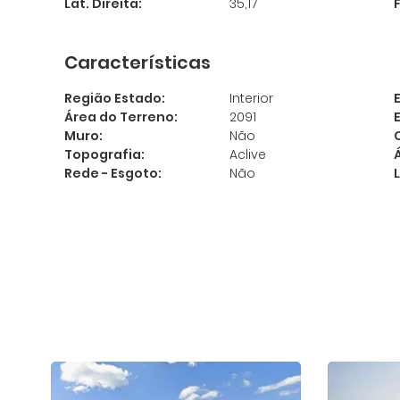
Lat. Direita:
35,17
Características
Região Estado:
Interior
Área do Terreno:
2091
Muro:
Não
Topografia:
Aclive
Rede - Esgoto:
Não