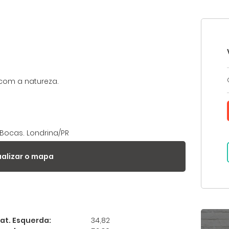
com a natureza.
 Bocas. Londrina/PR
Ligamos Para Você
ualizar o mapa
Digite seu nome e seu telefone que a Imobiliária
Morar liga para você:
dastre-se para salvar seus imóveis
encha seu e-mail para ter acesso aos seus imóveis favorit
Lat. Esquerda:
34,82